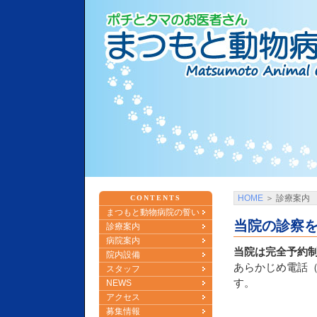
HOME
＞
診療案内
CONTENTS
まつもと動物病院の誓い
当院の診察
診療案内
病院案内
当院は完全予約
院内設備
あらかじめ電話（0
スタッフ
す。
NEWS
アクセス
募集情報