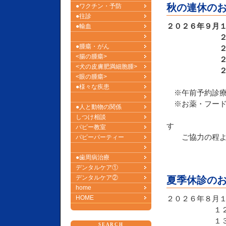
秋の連休の
●ワクチン・予防
●往診
２０２６年９月
●輸血
２０日（
●腫瘍・がん
２１日（月
<腸の腫瘍>
２２日（火
<犬の皮膚肥満細胞腫>
２３日（水
<眼の腫瘍>
●様々な疾患
※午前予約診療
※お薬・フー
●人と動物の関係
お受
しつけ相談
す
パピー教室
ご協力の程よろ
パピーパーティー
●歯周病治療
デンタルケア①
デンタルケア②
夏季休診の
home
HOME
２０２６年８月
１２日（水
１３日（木
SEARCH