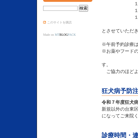
１４日（金
１５日（土
１６日（
このサイトを購読
とさせていただ
Made on
MT
BLOG
PACK
※午前予約診療
※お薬やフード
お受取りは
す。
ご協力のほどよ
狂犬病予防
令和７年度狂犬病
新規以外の台東
になってご来院
診療時間・